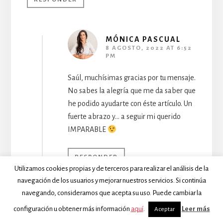
MÓNICA PASCUAL
8 AGOSTO, 2022 AT 6:52
PM
Saúl, muchísimas gracias por tu mensaje.
No sabes la alegría que me da saber que
he podido ayudarte con éste artículo. Un
fuerte abrazo y… a seguir mi querido
IMPARABLE
RESPONDER
Utilizamos cookies propias y de terceros para realizar el análisis de la
navegación de los usuarios y mejorar nuestros servicios. Si continúa
navegando, consideramos que acepta su uso. Puede cambiar la
Yonh
configuración u obtener más información
aquí
.
Leer más
Aceptar
2 ABRIL, 2023 AT 9:30 PM