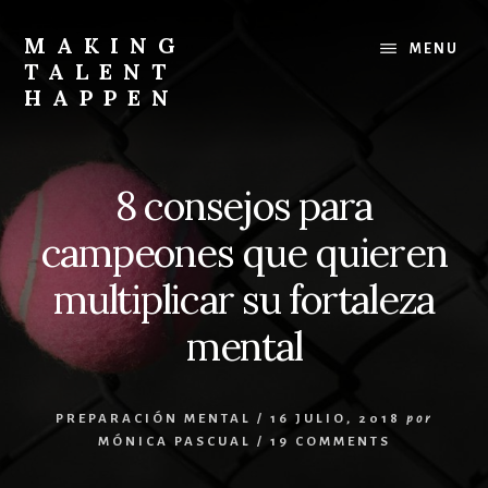
Skip
to
MAKING
MENU
content
TALENT
HAPPEN
Programas
para
empresarios
8 consejos para
y
deportistas
campeones que quieren
que
quieren
multiplicar su fortaleza
alcanzar
mental
los
mejores
resultados
PREPARACIÓN MENTAL
/
16 JULIO, 2018
por
MÓNICA PASCUAL
/
19 COMMENTS